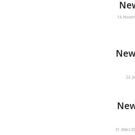
New
14. Nove
News
22. J
New
31. März 2