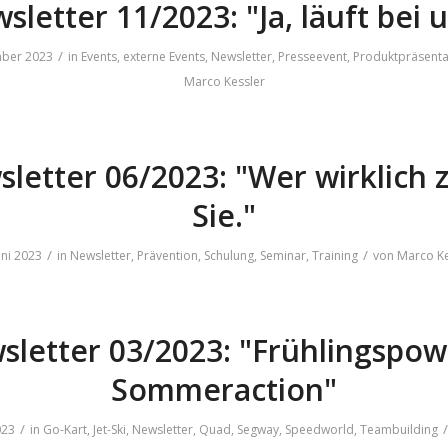
sletter 11/2023: "Ja, läuft bei u
/
mber 2023
in
Events
,
externe Events
,
Newsletter
,
Presseevent
,
Produktpräsenta
Marco Kessler
letter 06/2023: "Wer wirklich z
Sie."
/
/
uni 2023
in
Newsletter
,
Prävention
,
Schulung
,
Seminar
,
Training
von
Marco Ke
sletter 03/2023: "Frühlingspow
Sommeraction"
/
/
023
in
Go-Kart
,
Jet-Ski
,
Newsletter
,
Quad
,
Segway
,
Speedworld
,
Teambuilding