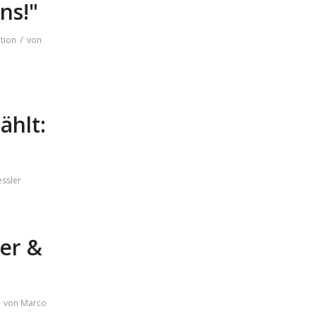
ns!"
/
tion
von
ählt:
ssler
er &
von
Marco