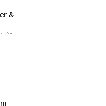
er &
von
Marco
im