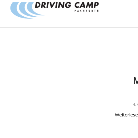
M
4. 
Weiterles