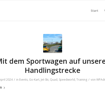
Start
it dem Sportwagen auf unser
Handlingstrecke
/
/
April 2024
in
Events
,
Go-Kart
,
Jet-Ski
,
Quad
,
Speedworld
,
Training
von
WPAd
en