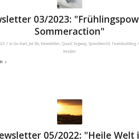
sletter 03/2023: "Frühlingspow
Sommeraction"
/
/
023
in
Go-Kart
,
Jet-Ski
,
Newsletter
,
Quad
,
Segway
,
Speedworld
,
Teambuilding
Kessler
en
ewsletter 05/2022: "Heile Welt 