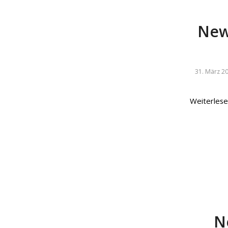
New
31. März 2
Weiterles
N