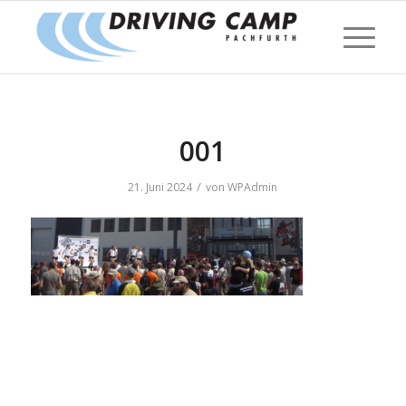
001
/
21. Juni 2024
von
WPAdmin