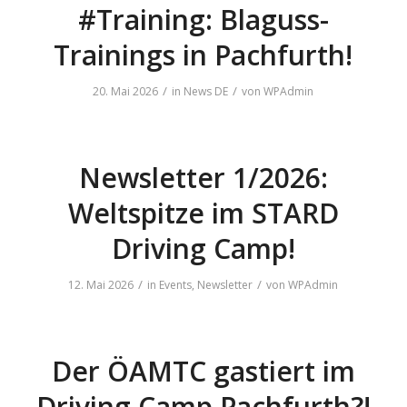
#Training: Blaguss-
Trainings in Pachfurth!
/
/
20. Mai 2026
in
News DE
von
WPAdmin
Newsletter 1/2026:
Weltspitze im STARD
Driving Camp!
/
/
12. Mai 2026
in
Events
,
Newsletter
von
WPAdmin
Der ÖAMTC gastiert im
Driving Camp Pachfurth?!