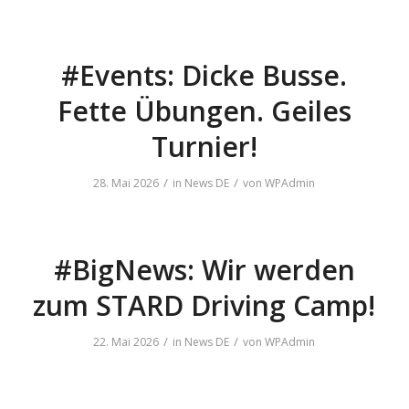
#Events: Dicke Busse.
Fette Übungen. Geiles
Turnier!
/
/
28. Mai 2026
in
News DE
von
WPAdmin
#BigNews: Wir werden
zum STARD Driving Camp!
/
/
22. Mai 2026
in
News DE
von
WPAdmin