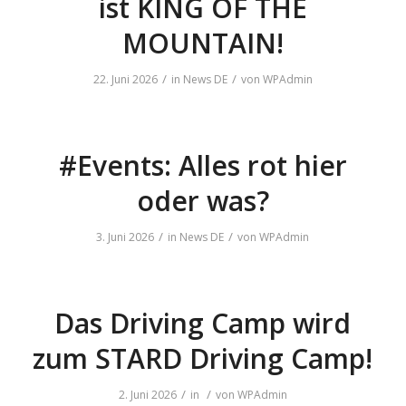
ist KING OF THE
MOUNTAIN!
/
/
22. Juni 2026
in
News DE
von
WPAdmin
#Events: Alles rot hier
oder was?
/
/
3. Juni 2026
in
News DE
von
WPAdmin
Das Driving Camp wird
zum STARD Driving Camp!
/
/
2. Juni 2026
in
von
WPAdmin