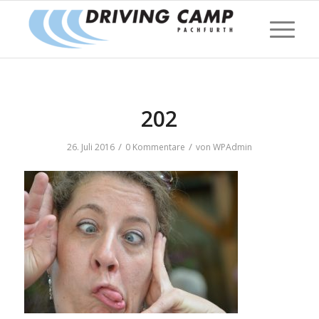
202
/
/
26. Juli 2016
0 Kommentare
von
WPAdmin