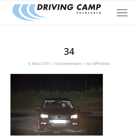
34
/
/
9. März 2015
0 Kommentare
von
WPAdmin