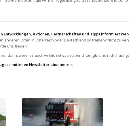
en "Sondermobilen", die wir hier regelmäßig zu Gast haben. More to come
n Entwicklungen, Aktionen, Partnerschaften und Tipps informiert we
an anderen Orten in Österreich oder Deutschland so treiben? Nicht zu v
rde uns freuen!
nur dann, wenn es auch wirklich etwas zu berichten gibt und nicht häufige
 zugeschnittenen Newsletter abonnieren.