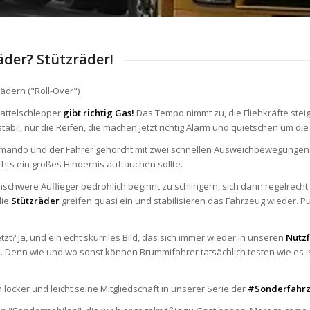
der? Stützräder!
rädern ("Roll-Over")
Sattelschlepper
gibt richtig Gas!
Das Tempo nimmt zu, die Fliehkräfte ste
abil, nur die Reifen, die machen jetzt richtig Alarm und quietschen um die
mando und der Fahrer gehorcht mit zwei schnellen Ausweichbewegungen.
ts ein großes Hindernis auftauchen sollte.
schwere Auflieger bedrohlich beginnt zu schlingern, sich dann regelrecht
die
Stützräder
greifen quasi ein und stabilisieren das Fahrzeug wieder. Pu
etzt? Ja, und ein echt skurriles Bild, das sich immer wieder in unseren
Nutz
ck. Denn wie und wo sonst können Brummifahrer tatsächlich testen wie es 
ch locker und leicht seine Mitgliedschaft in unserer Serie der
#Sonderfahr