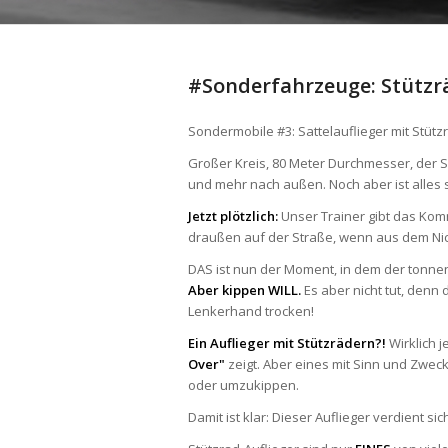
#Sonderfahrzeuge: Stützrä
Sondermobile #3: Sattelauflieger mit Stütz
Großer Kreis, 80 Meter Durchmesser, der 
und mehr nach außen. Noch aber ist alles st
Jetzt plötzlich:
Unser Trainer gibt das Kom
draußen auf der Straße, wenn aus dem Nich
DAS ist nun der Moment, in dem der tonnen
Aber kippen WILL.
Es aber nicht tut, denn 
Lenkerhand trocken!
Ein Auflieger mit Stützrädern?!
Wirklich j
Over"
zeigt. Aber eines mit Sinn und Zwe
oder umzukippen.
Damit ist klar: Dieser Auflieger verdient si