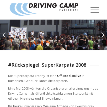
Weiter
1
2
3
4
#Rückspiegel: SuperKarpata 2008
Die SuperKarpata Trophy ist eine
Off-Road-Rallye
in
Rumänien. Genauer: Durch die Karpaten.
Mitte Mai 2008 wählten die Organisatoren allerdings uns – das
Driving Camp – als öffentlichkeitswirksamen Startpunkt mit
etlichen Highlights und Showeinlagen.
Bis heute unvergessen: Wie eine Armada von zwei bis drei-