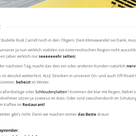
t
dudelte Rudi Carrell noch in den 70igern. Dem Klimawandel sei Dank, mu
unserer ja nun wirklich stabilen ost-österreichischen Region nicht aussch
en (aber wirklich nur
seeeeeeehr selten
).
der nächsten Tag, macht das den ein oder anderen Kunden natürlich
nerv
p ist absolut wetterfest. ALLE Strecken in unserem On- und auch Off-Roa
Sommer,
beheizt
im Winter.
Straßenbeläge oder
Schleuderplatten
? Kommen die klar mit Regen, Nebel o
Teilnehmer sitzen ja sowieso im Auto. Oder sind zwischendurch im Schulun
m Kaffee im
Restaurant!
 Wetter gibt’s nicht. Denn wir machen immer
das Beste
draus!
September.