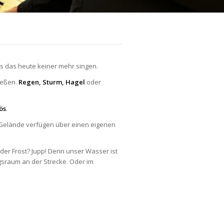
ss das heute keiner mehr singen.
ließen.
Regen, Sturm, Hagel
oder
ös
.
d-Gelände verfügen über einen eigenen
der Frost? Jupp! Denn unser Wasser ist
gsraum an der Strecke. Oder im