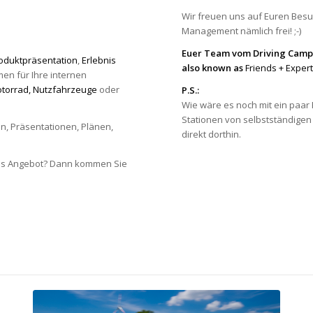
Wir freuen uns auf Euren Bes
Management nämlich frei! ;-)
Euer Team vom Driving Cam
oduktpräsentation
,
Erlebnis
also known as
Friends + Expe
en für Ihre internen
torrad,
Nutzfahrzeuge
oder
P.S.:
Wie wäre es noch mit ein paa
Stationen von selbstständigen
en, Präsentationen, Plänen,
direkt dorthin.
.
tes Angebot? Dann kommen Sie