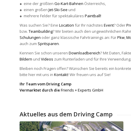
● eine der größten
Go-Kart-Bahnen
Österreichs,
● einen großen
Jet-Ski-See
und
● mehrere Felder für spektakuläres
Paintball!
Was suchen Sie? Eine
Location
für Ihr nächstes
Event
? Oder
Pr
bzw.
Teambuilding
? Wir bieten auch den ungewöhnlichen Rahm
Schulungen
oder ganz klassische Fahrtrainings an: Für
Pkw
,
Mo
auch zum
Spritsparen
.
Kennen Sie schon unseren
Downloadbereich
? Mit Daten, Fakt
Bildern
und
Videos
zum Runterladen und für Ihre Verwendung
Bleiben noch Fragen offen? Wünschen Sie bereits ein konkre
bitte hier mit uns in
Kontakt
! Wir freuen uns auf Sie!
Ihr Team vom Driving Camp
Vermarktet durch die
Friends + Experts GmbH
Aktuelles aus dem Driving Camp