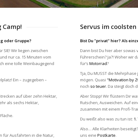
g Camp!
Servus im coolsten
ung oder Gruppe?
Bist Du "privat" hier? Als ei
für SIE! Wir liegen zwischen
Dann bist Du hier aber sowas v
 und nur ca. 15 Minuten vom
Führerschein? Ja?! Woher wir 
rch eine tolle Weinbaugegend
für’s
Motorrad
?
Tja, Du MUSST die Mehrphase 
lplatz! Ein – zugegeben –
mögen. Quasi
"Motivation by 
noch
so teuer
. Da steigt doch 
trecken auf über zehn Hektar,
Aber Stopp! Wir flüstern Dir wa
hr als sechs Hektar,
Rutschen, Ausweichen. Auf ein
zusammen mit einem Profi-Trai
 Fläche.
Du weißt also was zu tun ist:
1.
Also… Alle Klarheiten beseitigt
 für Ausfahrten in die Natur,
uns eine
Postkarte
.