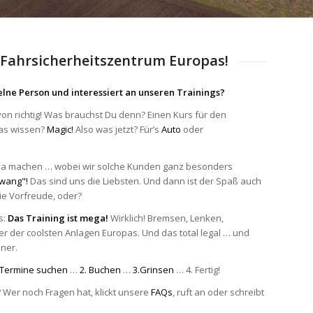
 Fahrsicherheitszentrum Europas!
nzelne Person und interessiert an unseren Trainings?
on richtig! Was brauchst Du denn? Einen Kurs für den
das wissen?
Magic!
Also was jetzt? Für’s
Auto
oder
ja machen … wobei wir solche Kunden ganz besonders
Zwang"!
Das sind uns die Liebsten. Und dann ist der Spaß auch
die Vorfreude, oder?
s:
Das Training ist mega!
Wirklich! Bremsen, Lenken,
er der coolsten Anlagen Europas. Und das total legal … und
ner.
 Termine suchen
…
2. Buchen
…
3.Grinsen
… 4. Fertig!
? Wer noch Fragen hat, klickt unsere
FAQs
, ruft an oder schreibt