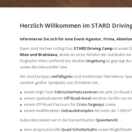
Herzlich Willkommen im STARD Drivin
Informieren Sie sich für eine Event-Agentur, Firma, Abteil
Dann sind Sie hier richtig! Das
STARD Driving Camp
ist exakt 
Wien und Bratislava,
direkt an einer Abfahrt der Autobahn A4
Flughafen Wien entfernt! Die direkte
Umgebung
ist geprägt du
sowie den Neusiedler See.
Wir sind Europas
vielfältigster
und modernster fahraktiver Spie
ziemlich großer Spielplatz von 30 Hektar mit …
● einem High-Tech-
Fahrsicherheitszentrum
mit acht On-Road-S
● einem spektakulärem
Off-Road-Areal
mit einer Größe von me
● einem Off-Road-Parcours für
Cross-Segways
sowie
● einem multiflexiblen
Gebäudekomplex
mit mehr als 1.500 m²
Außerdem bieten wir in der benachbarten
Speedworld
…
● eine anspruchsvolle
Quad-Schotterbahn
sowie Möglichkeiten