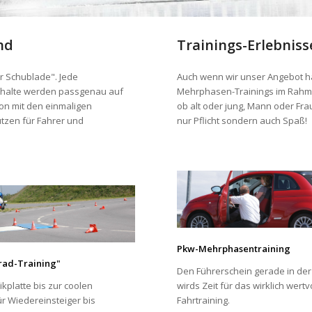
nd
Trainings-Erlebniss
r Schublade". Jede
Auch wenn wir unser Angebot ha
Inhalte werden passgenau auf
Mehrphasen-Trainings im Rahmen
ion mit den einmaligen
ob alt oder jung, Mann oder Fra
tzen für Fahrer und
nur Pflicht sondern auch Spaß!
Pkw-Mehrphasentraining
rrad-Training"
Den Führerschein gerade in de
kplatte bis zur coolen
wirds Zeit für das wirklich wertv
r Wiedereinsteiger bis
Fahrtraining.