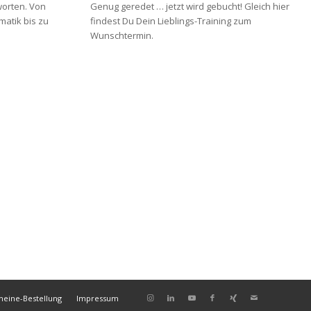
worten. Von
Genug geredet … jetzt wird gebucht! Gleich hier
matik bis zu
findest Du Dein Lieblings-Training zum
Wunschtermin.
heine-Bestellung
Impressum