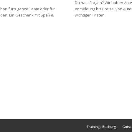
Du hast Fragen? Wir haben Ant
hön für’s ganze Team oder für
Anmeldung bis Preise, von Auto
den: Ein Geschenk mit Spaß &
wichtigen Fristen.
Trainings-Buchung
Gutsc