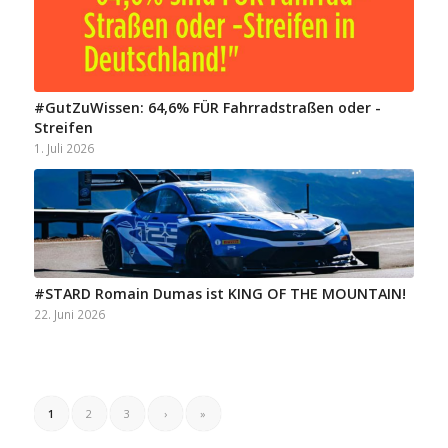
#GutZuWissen: 64,6% FÜR Fahrradstraßen oder -
Streifen
1. Juli 2026
#STARD Romain Dumas ist KING OF THE MOUNTAIN!
22. Juni 2026
1
2
3
›
»