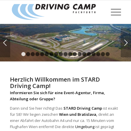
Weiter
1
2
3
4
5
6
7
8
9
10
11
12
13
14
15
16
1
Herzlich Willkommen im STARD
Driving Camp!
Informieren Sie sich für eine Event-Agentur, Firma,
Abteilung oder Gruppe?
Dann sind Sie hier richtig! Das
STARD Driving Camp
ist exakt
für SIE! Wir liegen zwischen
Wien und Bratislava,
direkt an
einer Abfahrt der Autobahn A4 und nur ca. 15 Minuten vom
Flughafen Wien entfernt! Die direkte
Umgebung
ist geprägt