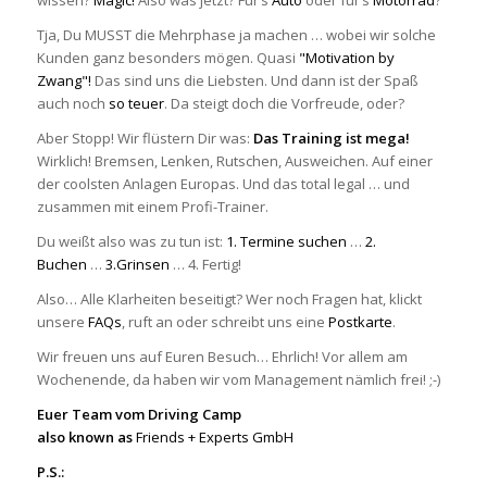
Tja, Du MUSST die Mehrphase ja machen … wobei wir solche
Kunden ganz besonders mögen. Quasi
"Motivation by
Zwang"!
Das sind uns die Liebsten. Und dann ist der Spaß
auch noch
so teuer
. Da steigt doch die Vorfreude, oder?
Aber Stopp! Wir flüstern Dir was:
Das Training ist mega!
Wirklich! Bremsen, Lenken, Rutschen, Ausweichen. Auf einer
der coolsten Anlagen Europas. Und das total legal … und
zusammen mit einem Profi-Trainer.
Du weißt also was zu tun ist:
1. Termine suchen
…
2.
Buchen
…
3.Grinsen
… 4. Fertig!
Also… Alle Klarheiten beseitigt? Wer noch Fragen hat, klickt
unsere
FAQs
, ruft an oder schreibt uns eine
Postkarte
.
Wir freuen uns auf Euren Besuch… Ehrlich! Vor allem am
Wochenende, da haben wir vom Management nämlich frei! ;-)
Euer Team vom Driving Camp
also known as
Friends + Experts GmbH
P.S.: