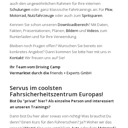
auch den ungewöhnlichen Rahmen für Ihre internen
Schulungen
oder ganz klassische Fahrtrainings an: Für
Pkw
,
Motorrad,
Nutzfahrzeuge
oder auch zum
Spritsparen
.
Kennen Sie schon unseren
Downloadbereich
? Mit Daten,
Fakten, Präsentationen, Plänen,
Bildern
und
Videos
zum
Runterladen und für Ihre Verwendung.
Bleiben noch Fragen offen? Wünschen Sie bereits ein
konkretes Angebot? Dann kommen Sie bitte hier mit uns in
Kontakt
! Wir freuen uns auf Sie!
Ihr Team vom Driving Camp
Vermarktet durch die
Friends + Experts GmbH
Servus im coolsten
Fahrsicherheitszentrum Europas!
Bist Du "privat" hier? Als einzelne Person und interessiert
an unseren Trainings?
Dann bist Du hier aber sowas von richtig! Was brauchst Du
denn? Einen Kurs für den Führerschein? Ja?! Woher wir das
wissen?
Magic!
Also was jetzt? Für’s
Auto
oder für’s
Motorrad
?