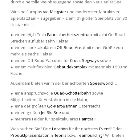
durch eine tolle Weinbaugegend sowie den Neusiedler See.
Wir sind Europas
vielfältigster
und modernster fahraktiver
Spielplatz! Ein – zugegeben – ziemlich großer Spielplatz von 30
Hektar mit …
● einem High-Tech-
Fahrsicherheitszentrum
mit acht On-Road-
Strecken auf über zehn Hektar,
● einem spektakulärem
Off-Road-Areal
mit einer Größe von
mehr als sechs Hektar,
● einem Off-Road-Parcours für
Cross-Segways
sowie
● einem multiflexiblen
Gebäudekomplex
mit mehr als 1.500 m²
Fläche.
Außerdem bieten wir in der benachbarten
Speedworld
…
● eine anspruchsvolle
Quad-Schotterbahn
sowie
Möglichkeiten für Ausfahrten in die Natur,
● eine der größten
Go-Kart-Bahnen
Österreichs,
● einen großen
Jet-Ski-See
und
● mehrere Felder für spektakuläres
Paintball!
Was suchen Sie? Eine
Location
für Ihr nächstes
Event
? Oder
Produktpräsentation
,
Erlebnis
bzw.
Teambuilding
? Wir bieten