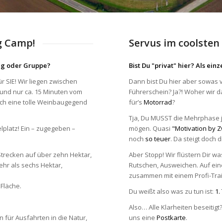
g Camp!
Servus im coolsten
ung oder Gruppe?
Bist Du "privat" hier? Als ei
für SIE! Wir liegen zwischen
Dann bist Du hier aber sowas v
 und nur ca. 15 Minuten vom
Führerschein? Ja?! Woher wir 
rch eine tolle Weinbaugegend
für’s
Motorrad
?
Tja, Du MUSST die Mehrphase 
lplatz! Ein – zugegeben –
mögen. Quasi
"Motivation by 
noch
so teuer
. Da steigt doch 
trecken auf über zehn Hektar,
Aber Stopp! Wir flüstern Dir wa
hr als sechs Hektar,
Rutschen, Ausweichen. Auf ein
zusammen mit einem Profi-Trai
 Fläche.
Du weißt also was zu tun ist:
1.
Also… Alle Klarheiten beseitigt
 für Ausfahrten in die Natur,
uns eine
Postkarte
.