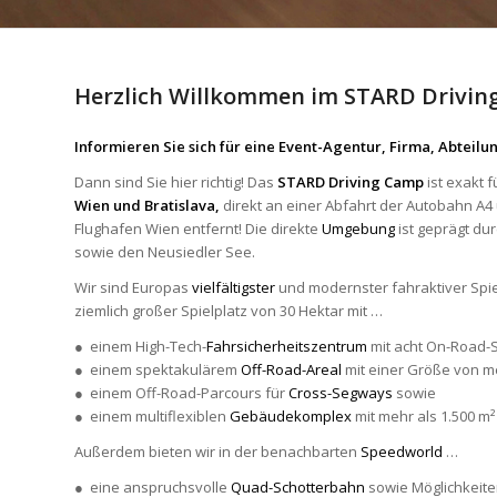
Herzlich Willkommen im STARD Drivin
Informieren Sie sich für eine Event-Agentur, Firma, Abteil
Dann sind Sie hier richtig! Das
STARD Driving Camp
ist exakt 
Wien und Bratislava,
direkt an einer Abfahrt der Autobahn A4
Flughafen Wien entfernt! Die direkte
Umgebung
ist geprägt du
sowie den Neusiedler See.
Wir sind Europas
vielfältigster
und modernster fahraktiver Spie
ziemlich großer Spielplatz von 30 Hektar mit …
● einem High-Tech-
Fahrsicherheitszentrum
mit acht On-Road-S
● einem spektakulärem
Off-Road-Areal
mit einer Größe von me
● einem Off-Road-Parcours für
Cross-Segways
sowie
● einem multiflexiblen
Gebäudekomplex
mit mehr als 1.500 m²
Außerdem bieten wir in der benachbarten
Speedworld
…
● eine anspruchsvolle
Quad-Schotterbahn
sowie Möglichkeiten