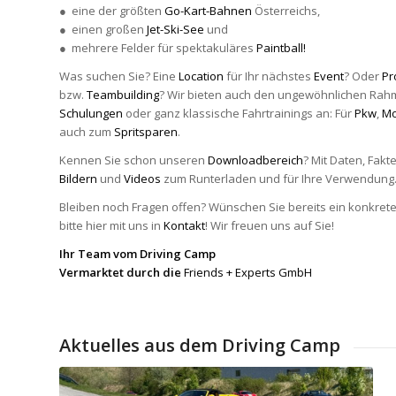
● eine der größten
Go-Kart-Bahnen
Österreichs,
● einen großen
Jet-Ski-See
und
● mehrere Felder für spektakuläres
Paintball!
Was suchen Sie? Eine
Location
für Ihr nächstes
Event
? Oder
Pr
bzw.
Teambuilding
? Wir bieten auch den ungewöhnlichen Rahm
Schulungen
oder ganz klassische Fahrtrainings an: Für
Pkw
,
Mo
auch zum
Spritsparen
.
Kennen Sie schon unseren
Downloadbereich
? Mit Daten, Fakt
Bildern
und
Videos
zum Runterladen und für Ihre Verwendung
Bleiben noch Fragen offen? Wünschen Sie bereits ein konkre
bitte hier mit uns in
Kontakt
! Wir freuen uns auf Sie!
Ihr Team vom Driving Camp
Vermarktet durch die
Friends + Experts GmbH
Aktuelles aus dem Driving Camp