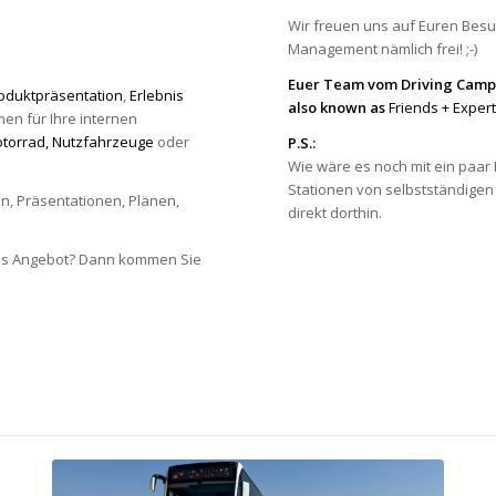
Wir freuen uns auf Euren Bes
Management nämlich frei! ;-)
Euer Team vom Driving Cam
oduktpräsentation
,
Erlebnis
also known as
Friends + Expe
en für Ihre internen
torrad,
Nutzfahrzeuge
oder
P.S.:
Wie wäre es noch mit ein paa
Stationen von selbstständigen
en, Präsentationen, Plänen,
direkt dorthin.
.
tes Angebot? Dann kommen Sie