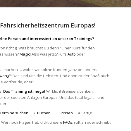
 Fahrsicherheitszentrum Europas!
nzelne Person und interessiert an unseren Trainings?
on richtig! Was brauchst Du denn? Einen Kurs für den
das wissen?
Magic!
Also was jetzt? Für’s
Auto
oder
ja machen … wobei wir solche Kunden ganz besonders
Zwang"!
Das sind uns die Liebsten. Und dann ist der Spaß auch
die Vorfreude, oder?
s:
Das Training ist mega!
Wirklich! Bremsen, Lenken,
er der coolsten Anlagen Europas. Und das total legal … und
ner.
 Termine suchen
…
2. Buchen
…
3.Grinsen
… 4. Fertig!
? Wer noch Fragen hat, klickt unsere
FAQs
, ruft an oder schreibt